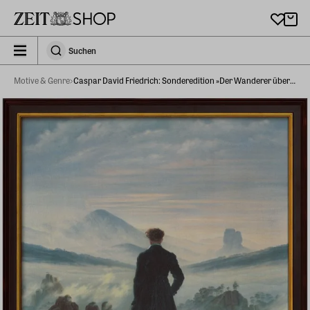
Zu Hauptinhalt springen
zeit_storefront.components.search.collapsed
Suchen
Suchen
Motive & Genre
Caspar David Friedrich: Sonderedition »Der Wanderer über dem Nebelmeer«