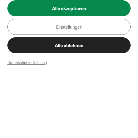
Alle akzeptieren
Einstellungen
Alle ablehnen
Datenschutzerklärung
1
Mindestbestellwert von 50€. Nicht anwendbar auf Produkte, die der
Buchpreisbindung unterliegen, ZEIT-Akademie, e-Books. Keine
Barauszahlung möglich. Nicht mit weiteren Gutscheinen/Rabatten
kombinierbar.
Briefsendungen sind vom kostenlosen Rückversand ausgeschlossen.
Weitere Informationen zu Rücksendungen finden Sie hier
.