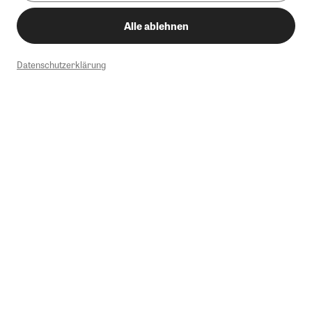
Alle ablehnen
Datenschutzerklärung
1
Mindestbestellwert von 50€. Nicht anwendbar auf Produkte, die der
Buchpreisbindung unterliegen, ZEIT-Akademie, e-Books. Keine
Barauszahlung möglich. Nicht mit weiteren Gutscheinen/Rabatten
kombinierbar.
Briefsendungen sind vom kostenlosen Rückversand ausgeschlossen.
Weitere Informationen zu Rücksendungen finden Sie hier
.
Alle Preise inkl. gesetzl. MwSt. zzgl. Versandkosten
Instagram
Pinterest