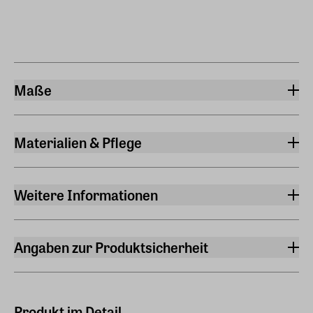
Maße
Breite
66 cm
Materialien & Pflege
Höhe
Material Rahmen
66 cm
Holz
Weitere Informationen
Künstler:in
Franz Marc
Angaben zur Produktsicherheit
Nummeriert
Hersteller
Ja
ars mundi Edition Max Büchner GmbH
Bödekerstraße 13, 30161 Hannover
Produkt im Detail