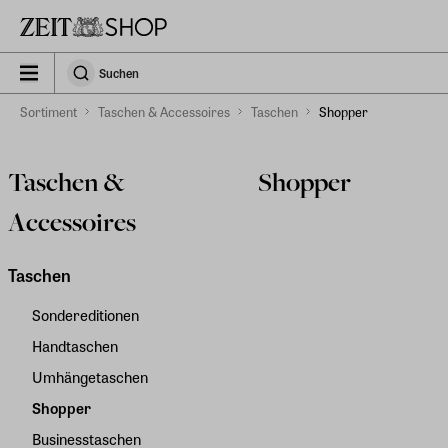
Zu Hauptinhalt springen
zeit_storefront.components.search.collapsed
Suchen
Suchen
Sortiment
Taschen & Accessoires
Taschen
Shopper
Taschen &
Shopper
Accessoires
Taschen
Sondereditionen
Handtaschen
Umhängetaschen
Shopper
Businesstaschen