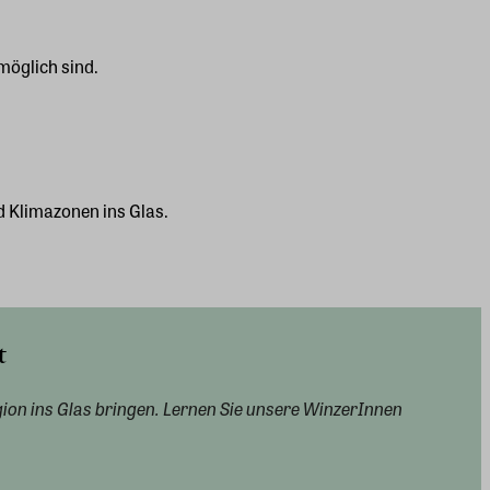
möglich sind.
nd Klimazonen ins Glas.
t
ion ins Glas bringen. Lernen Sie unsere WinzerInnen