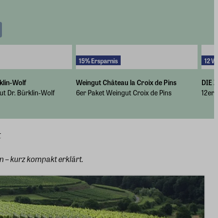
15% Ersparnis
12 W
klin-Wolf
Weingut Château la Croix de Pins
DIE Z
t Dr. Bürklin-Wolf
6er Paket Weingut Croix de Pins
12er-
t
 – kurz kompakt erklärt.