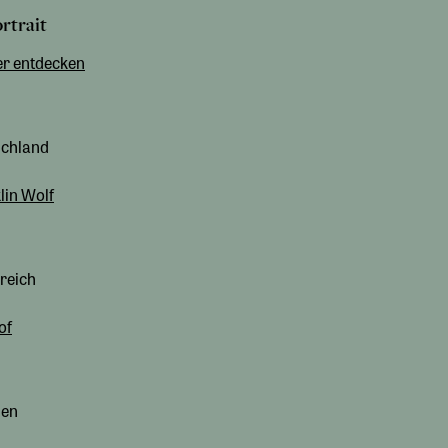
rtrait
er entdecken
schland
lin Wolf
reich
of
ien