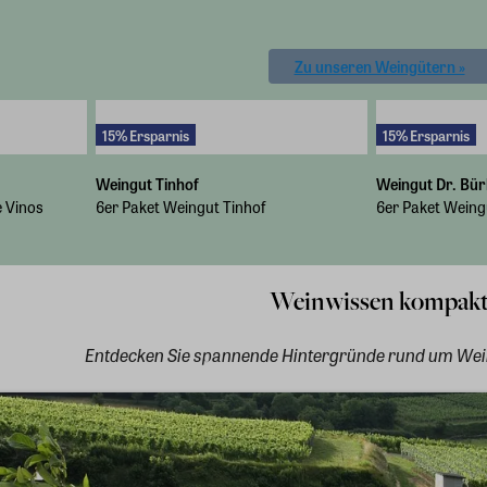
Zu unseren Weingütern »
15% Ersparnis
15% Ersparnis
Weingut Tinhof
Weingut Dr. Bür
 Vinos
6er Paket Weingut Tinhof
6er Paket Weingu
Weinwissen kompak
Entdecken Sie spannende Hintergründe rund um Wein