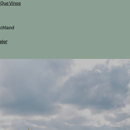
Que Vinos
schland
eler