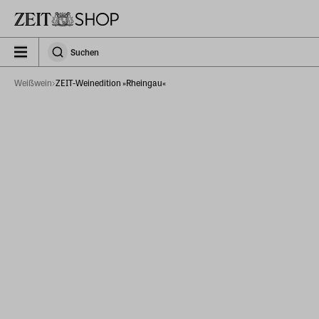
Zu Hauptinhalt springen
zeit_storefront.components.search.collapsed
Suchen
Suchen
Weißwein
ZEIT-Weinedition »Rheingau«