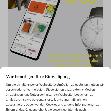
Wir benötigen Ihre Einwilligung
Um die Inhalte unserer Webseite bestmöglich zu gestalten, nutzen wir
verschiedene Technologien. Diese dienen dazu, externe Medien
einzubinden, das Nutzerverhalten von Webseitenbesuchern zu
analysieren sowie personalisierte Marketingmaßnahmen
auszuspielen. Dabei werden Cookies und andere Informationen auf
1
Mindestbestellwert von 50€. Nicht anwendbar auf Produkte, die der
Ihrem Endgerät gespeichert, die sowohl geräte- als auch