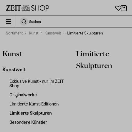
Zu Hauptinhalt springen
zeit_storefront.components.search.collapsed
Suchen
Suchen
Sortiment
Kunst
Kunstwelt
Limitierte Skulpturen
Kunst
Limitierte
Skulpturen
Kunstwelt
Exklusive Kunst - nur im ZEIT
Shop
Originalwerke
Limitierte Kunst-Editionen
Limitierte Skulpturen
Besondere Künstler