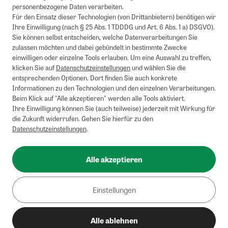
Buchpreisbindung unterliegen, ZEIT-Akademie, e-Books. Keine
personenbezogene Daten verarbeiten.
Barauszahlung möglich. Nicht mit weiteren Gutscheinen/Rabatten
Für den Einsatz dieser Technologien (von Drittanbietern) benötigen wir
kombinierbar.
Ihre Einwilligung (nach § 25 Abs. 1 TDDDG und Art. 6 Abs. 1 a) DSGVO).
Briefsendungen sind vom kostenlosen Rückversand ausgeschlossen.
Sie können selbst entscheiden, welche Datenverarbeitungen Sie
Weitere Informationen zu Rücksendungen finden Sie hier
.
zulassen möchten und dabei gebündelt in bestimmte Zwecke
Alle Preise inkl. gesetzl. MwSt. zzgl. Versandkosten
einwilligen oder einzelne Tools erlauben. Um eine Auswahl zu treffen,
klicken Sie auf
Datenschutzeinstellungen
und wählen Sie die
entsprechenden Optionen. Dort finden Sie auch konkrete
Informationen zu den Technologien und den einzelnen Verarbeitungen.
Instagram
Pinterest
Beim Klick auf "Alle akzeptieren" werden alle Tools aktiviert.
Ihre Einwilligung können Sie (auch teilweise) jederzeit mit Wirkung für
die Zukunft widerrufen. Gehen Sie hierfür zu den
Datenschutzeinstellungen
.
Impressum
AGB
Alle akzeptieren
Datenschutz
Widerrufsbelehrung
Einstellungen
Barrierefreiheit
Alle ablehnen
Cookies/Tracking