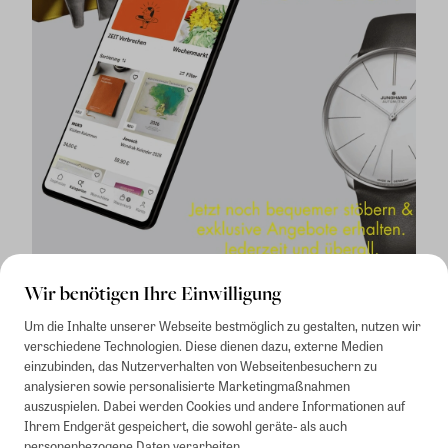
Wir benötigen Ihre Einwilligung
Um die Inhalte unserer Webseite bestmöglich zu gestalten, nutzen wir
verschiedene Technologien. Diese dienen dazu, externe Medien
einzubinden, das Nutzerverhalten von Webseitenbesuchern zu
analysieren sowie personalisierte Marketingmaßnahmen
auszuspielen. Dabei werden Cookies und andere Informationen auf
1
Mindestbestellwert von 50€. Nicht anwendbar auf Produkte, die der
Ihrem Endgerät gespeichert, die sowohl geräte- als auch
Buchpreisbindung unterliegen, ZEIT-Akademie, e-Books. Keine
personenbezogene Daten verarbeiten.