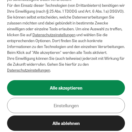
Barauszahlung möglich. Nicht mit weiteren Gutscheinen/Rabatten
Für den Einsatz dieser Technologien (von Drittanbietern) benötigen wir
kombinierbar.
Ihre Einwilligung (nach § 25 Abs. 1 TDDDG und Art. 6 Abs. 1 a) DSGVO).
Briefsendungen sind vom kostenlosen Rückversand ausgeschlossen.
Sie können selbst entscheiden, welche Datenverarbeitungen Sie
Weitere Informationen zu Rücksendungen finden Sie hier
.
zulassen möchten und dabei gebündelt in bestimmte Zwecke
Alle Preise inkl. gesetzl. MwSt. zzgl. Versandkosten
einwilligen oder einzelne Tools erlauben. Um eine Auswahl zu treffen,
klicken Sie auf
Datenschutzeinstellungen
und wählen Sie die
entsprechenden Optionen. Dort finden Sie auch konkrete
Informationen zu den Technologien und den einzelnen Verarbeitungen.
Instagram
Pinterest
Beim Klick auf "Alle akzeptieren" werden alle Tools aktiviert.
Ihre Einwilligung können Sie (auch teilweise) jederzeit mit Wirkung für
die Zukunft widerrufen. Gehen Sie hierfür zu den
Datenschutzeinstellungen
.
Impressum
AGB
Alle akzeptieren
Datenschutz
Widerrufsbelehrung
Einstellungen
Barrierefreiheit
Alle ablehnen
Cookies/Tracking