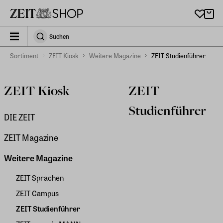
Zu Hauptinhalt springen
zeit_storefront.components.search.collapsed
Suchen
Suchen
Sortiment
ZEIT Kiosk
Weitere Magazine
ZEIT Studienführer
ZEIT Kiosk
ZEIT
Studienführer
DIE ZEIT
ZEIT Magazine
Weitere Magazine
ZEIT Sprachen
ZEIT Campus
ZEIT Studienführer