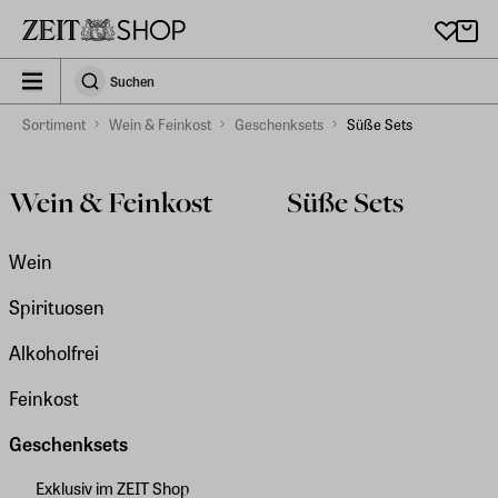
Zu Hauptinhalt springen
zeit_storefront.components.search.collapsed
Suchen
Suchen
Sortiment
Wein & Feinkost
Geschenksets
Süße Sets
Wein & Feinkost
Süße Sets
Wein
Spirituosen
Alkoholfrei
Feinkost
Geschenksets
Exklusiv im ZEIT Shop