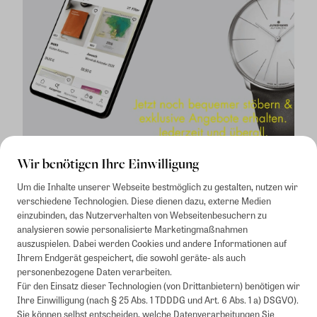
Wir benötigen Ihre Einwilligung
Um die Inhalte unserer Webseite bestmöglich zu gestalten, nutzen wir
verschiedene Technologien. Diese dienen dazu, externe Medien
einzubinden, das Nutzerverhalten von Webseitenbesuchern zu
analysieren sowie personalisierte Marketingmaßnahmen
auszuspielen. Dabei werden Cookies und andere Informationen auf
1
Mindestbestellwert von 50€. Nicht anwendbar auf Produkte, die der
Ihrem Endgerät gespeichert, die sowohl geräte- als auch
Buchpreisbindung unterliegen, ZEIT-Akademie, e-Books. Keine
personenbezogene Daten verarbeiten.
Barauszahlung möglich. Nicht mit weiteren Gutscheinen/Rabatten
Für den Einsatz dieser Technologien (von Drittanbietern) benötigen wir
kombinierbar.
Ihre Einwilligung (nach § 25 Abs. 1 TDDDG und Art. 6 Abs. 1 a) DSGVO).
Briefsendungen sind vom kostenlosen Rückversand ausgeschlossen.
Sie können selbst entscheiden, welche Datenverarbeitungen Sie