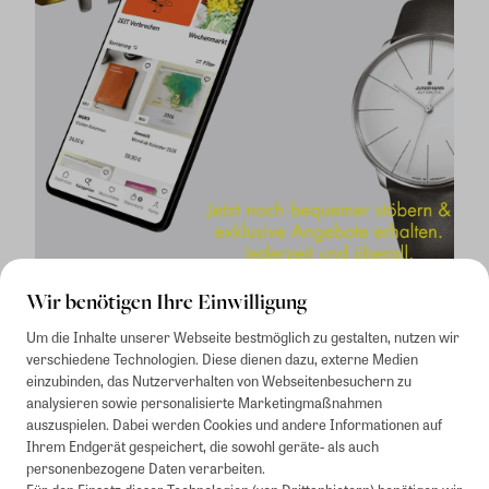
Wir benötigen Ihre Einwilligung
Um die Inhalte unserer Webseite bestmöglich zu gestalten, nutzen wir
verschiedene Technologien. Diese dienen dazu, externe Medien
einzubinden, das Nutzerverhalten von Webseitenbesuchern zu
analysieren sowie personalisierte Marketingmaßnahmen
auszuspielen. Dabei werden Cookies und andere Informationen auf
1
Mindestbestellwert von 50€. Nicht anwendbar auf Produkte, die der
Ihrem Endgerät gespeichert, die sowohl geräte- als auch
Buchpreisbindung unterliegen, ZEIT-Akademie, e-Books. Keine
personenbezogene Daten verarbeiten.
Barauszahlung möglich. Nicht mit weiteren Gutscheinen/Rabatten