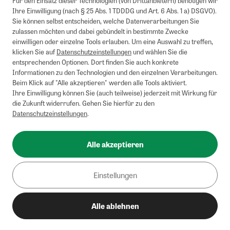
Für den Einsatz dieser Technologien (von Drittanbietern) benötigen wir
kombinierbar.
Ihre Einwilligung (nach § 25 Abs. 1 TDDDG und Art. 6 Abs. 1 a) DSGVO).
Briefsendungen sind vom kostenlosen Rückversand ausgeschlossen.
Sie können selbst entscheiden, welche Datenverarbeitungen Sie
Weitere Informationen zu Rücksendungen finden Sie hier
.
zulassen möchten und dabei gebündelt in bestimmte Zwecke
Alle Preise inkl. gesetzl. MwSt. zzgl. Versandkosten
einwilligen oder einzelne Tools erlauben. Um eine Auswahl zu treffen,
klicken Sie auf
Datenschutzeinstellungen
und wählen Sie die
entsprechenden Optionen. Dort finden Sie auch konkrete
Informationen zu den Technologien und den einzelnen Verarbeitungen.
Instagram
Pinterest
Beim Klick auf "Alle akzeptieren" werden alle Tools aktiviert.
Ihre Einwilligung können Sie (auch teilweise) jederzeit mit Wirkung für
die Zukunft widerrufen. Gehen Sie hierfür zu den
Datenschutzeinstellungen
.
Impressum
AGB
Alle akzeptieren
Datenschutz
Widerrufsbelehrung
Einstellungen
Barrierefreiheit
Alle ablehnen
Cookies/Tracking