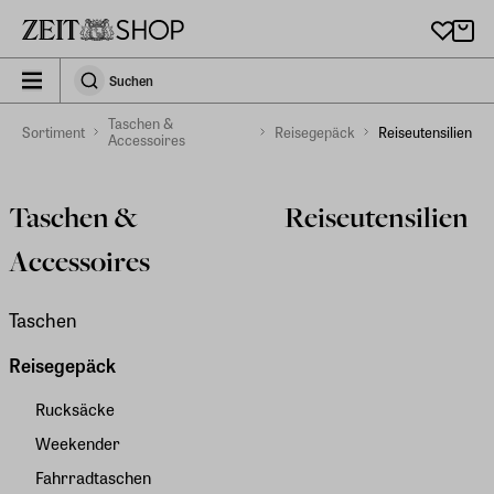
Zu Hauptinhalt springen
zeit_storefront.components.search.collapsed
Suchen
Suchen
Taschen &
Sortiment
Reisegepäck
Reiseutensilien
Accessoires
Taschen &
Reiseutensilien
Accessoires
Taschen
Reisegepäck
Rucksäcke
Weekender
Fahrradtaschen