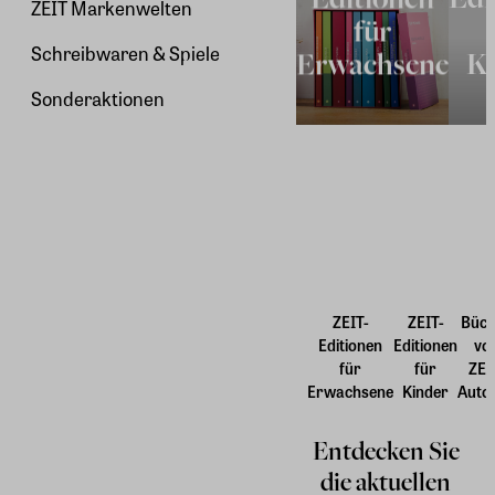
ZEIT Markenwelten
für
Schreibwaren & Spiele
Erwachsene
K
Sonderaktionen
ZEIT-
ZEIT-
Büch
Editionen
Editionen
vo
für
für
ZEI
Erwachsene
Kinder
Auto
Entdecken Sie
die aktuellen