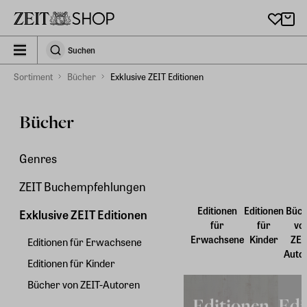
Zu Hauptinhalt springen
zeit_storefront.components.search.collapsed
Suchen
Suchen
Sortiment
Bücher
Exklusive ZEIT Editionen
Bücher
Genres
ZEIT Buchempfehlungen
Editionen
Editionen
Büch
Exklusive ZEIT Editionen
für
für
vo
Erwachsene
Kinder
ZEI
Editionen für Erwachsene
Auto
Editionen für Kinder
Bücher von ZEIT-Autoren
Editionen
Edi