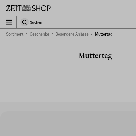
Zu Hauptinhalt springen
zeit_storefront.components.search.collapsed
Suchen
Suchen
Sortiment
Geschenke
Besondere Anlässe
Muttertag
Muttertag