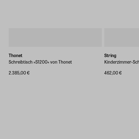
Thonet
String
Schreibtisch »S1200« von Thonet
Kinderzimmer-Sch
2.385,00 €
462,00 €