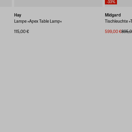
-33%
Hay
Midgard
Lampe »Apex Table Lamp«
Tischleuchte 
115,00 €
599,00 €
895,0