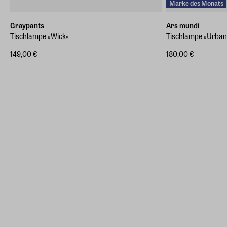
Marke des Monats
Graypants
Ars mundi
Tischlampe »Wick«
Tischlampe »Urban 
149,00 €
180,00 €