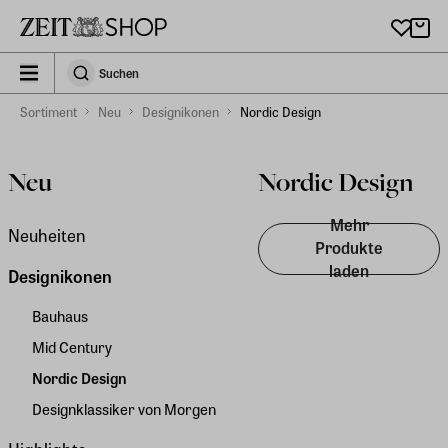
Zu Hauptinhalt springen
zeit_storefront.components.search.collapsed
Suchen
Suchen
Sortiment
Neu
Designikonen
Nordic Design
Neu
Nordic Design
Mehr
Neuheiten
Produkte
laden
Designikonen
Bauhaus
Mid Century
Nordic Design
Designklassiker von Morgen