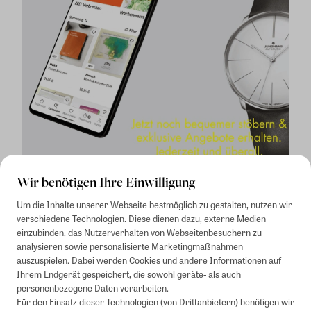
Wir benötigen Ihre Einwilligung
Um die Inhalte unserer Webseite bestmöglich zu gestalten, nutzen wir
verschiedene Technologien. Diese dienen dazu, externe Medien
einzubinden, das Nutzerverhalten von Webseitenbesuchern zu
analysieren sowie personalisierte Marketingmaßnahmen
auszuspielen. Dabei werden Cookies und andere Informationen auf
1
Mindestbestellwert von 50€. Nicht anwendbar auf Produkte, die der
Ihrem Endgerät gespeichert, die sowohl geräte- als auch
Buchpreisbindung unterliegen, ZEIT-Akademie, e-Books. Keine
personenbezogene Daten verarbeiten.
Barauszahlung möglich. Nicht mit weiteren Gutscheinen/Rabatten
Für den Einsatz dieser Technologien (von Drittanbietern) benötigen wir
kombinierbar.