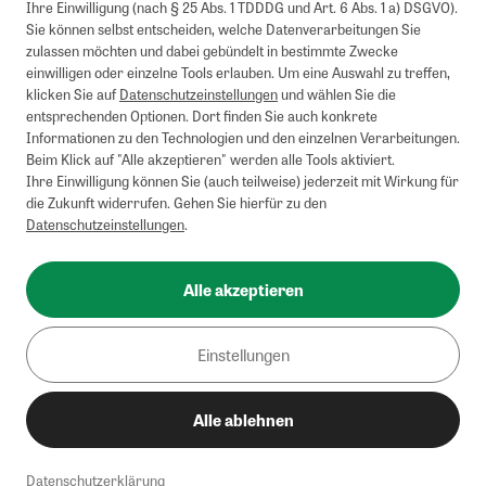
Ihre Einwilligung (nach § 25 Abs. 1 TDDDG und Art. 6 Abs. 1 a) DSGVO).
Briefsendungen sind vom kostenlosen Rückversand ausgeschlossen.
Sie können selbst entscheiden, welche Datenverarbeitungen Sie
Weitere Informationen zu Rücksendungen finden Sie hier
.
zulassen möchten und dabei gebündelt in bestimmte Zwecke
Alle Preise inkl. gesetzl. MwSt. zzgl. Versandkosten
einwilligen oder einzelne Tools erlauben. Um eine Auswahl zu treffen,
klicken Sie auf
Datenschutzeinstellungen
und wählen Sie die
entsprechenden Optionen. Dort finden Sie auch konkrete
Informationen zu den Technologien und den einzelnen Verarbeitungen.
Instagram
Pinterest
Beim Klick auf "Alle akzeptieren" werden alle Tools aktiviert.
Ihre Einwilligung können Sie (auch teilweise) jederzeit mit Wirkung für
die Zukunft widerrufen. Gehen Sie hierfür zu den
Datenschutzeinstellungen
.
Impressum
AGB
Alle akzeptieren
Datenschutz
Widerrufsbelehrung
Einstellungen
Barrierefreiheit
Alle ablehnen
Cookies/Tracking
Datenschutzerklärung