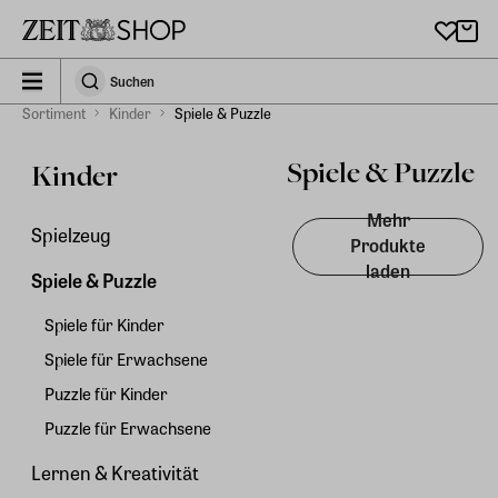
Zu Hauptinhalt springen
zeit_storefront.components.search.collapsed
Suchen
Suchen
Sortiment
Kinder
Spiele & Puzzle
Spiele & Puzzle
Kinder
Mehr
Spielzeug
Produkte
laden
Spiele & Puzzle
Spiele für Kinder
Spiele für Erwachsene
Puzzle für Kinder
Puzzle für Erwachsene
Lernen & Kreativität