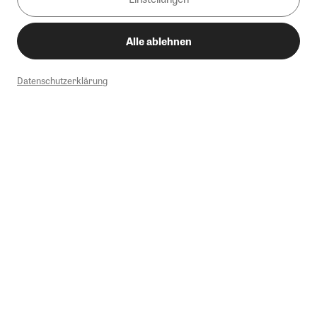
Alle ablehnen
Datenschutzerklärung
1
Mindestbestellwert von 50€. Nicht anwendbar auf Produkte, die der
Buchpreisbindung unterliegen, ZEIT-Akademie, e-Books. Keine
Barauszahlung möglich. Nicht mit weiteren Gutscheinen/Rabatten
kombinierbar.
Briefsendungen sind vom kostenlosen Rückversand ausgeschlossen.
Weitere Informationen zu Rücksendungen finden Sie hier
.
Alle Preise inkl. gesetzl. MwSt. zzgl. Versandkosten
Instagram
Pinterest