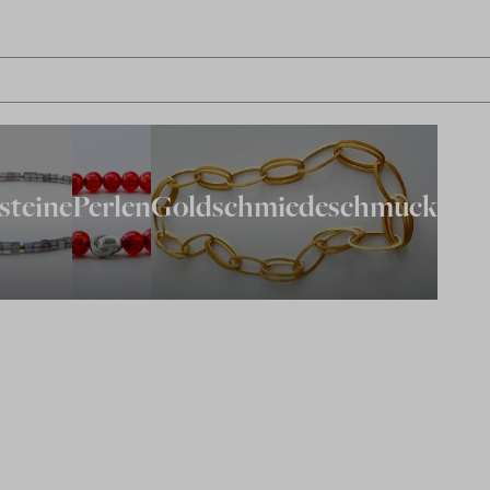
steine
Perlen
Goldschmiedeschmuck