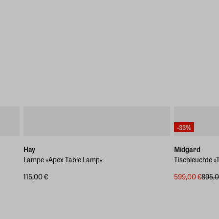
-33%
Hay
Midgard
Lampe »Apex Table Lamp«
Tischleuchte 
115,00 €
599,00 €
895,0