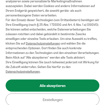
analysieren sowie personalisierte Marketingmaßnahmen
auszuspielen. Dabei werden Cookies und andere Informationen auf
1
Mindestbestellwert von 50€. Nicht anwendbar auf Produkte, die der
Ihrem Endgerät gespeichert, die sowohl geräte- als auch
Buchpreisbindung unterliegen, ZEIT-Akademie, e-Books. Keine
personenbezogene Daten verarbeiten.
Barauszahlung möglich. Nicht mit weiteren Gutscheinen/Rabatten
Für den Einsatz dieser Technologien (von Drittanbietern) benötigen wir
kombinierbar.
Ihre Einwilligung (nach § 25 Abs. 1 TDDDG und Art. 6 Abs. 1 a) DSGVO).
Briefsendungen sind vom kostenlosen Rückversand ausgeschlossen.
Sie können selbst entscheiden, welche Datenverarbeitungen Sie
Weitere Informationen zu Rücksendungen finden Sie hier
.
zulassen möchten und dabei gebündelt in bestimmte Zwecke
Alle Preise inkl. gesetzl. MwSt. zzgl. Versandkosten
einwilligen oder einzelne Tools erlauben. Um eine Auswahl zu treffen,
klicken Sie auf
Datenschutzeinstellungen
und wählen Sie die
entsprechenden Optionen. Dort finden Sie auch konkrete
Informationen zu den Technologien und den einzelnen Verarbeitungen.
Instagram
Pinterest
Beim Klick auf "Alle akzeptieren" werden alle Tools aktiviert.
Ihre Einwilligung können Sie (auch teilweise) jederzeit mit Wirkung für
die Zukunft widerrufen. Gehen Sie hierfür zu den
Datenschutzeinstellungen
.
Impressum
AGB
Alle akzeptieren
Datenschutz
Widerrufsbelehrung
Einstellungen