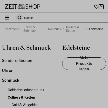
Zu Hauptinhalt springen
zeit_storefront.components.search.collapsed
Suchen
Suchen
Uhren &
Colliers &
Sortiment
Schmuck
Edelsteine
Schmuck
Ketten
Uhren & Schmuck
Edelsteine
Mehr
Sondereditionen
Produkte
laden
Uhren
Schmuck
Goldschmiedeschmuck
Colliers & Ketten
Gold & Vergoldet