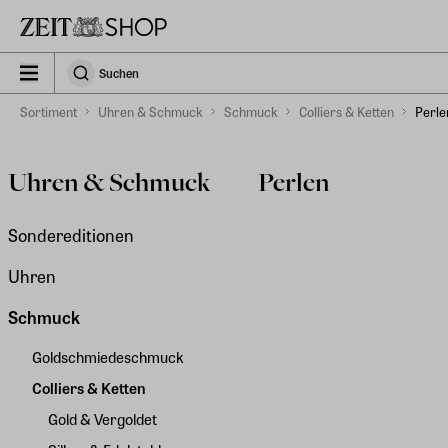
Zu Hauptinhalt springen
zeit_storefront.components.search.collapsed
Suchen
Suchen
Sortiment
Uhren & Schmuck
Schmuck
Colliers & Ketten
Perle
Uhren & Schmuck
Perlen
Sondereditionen
Uhren
Schmuck
Goldschmiedeschmuck
Colliers & Ketten
Gold & Vergoldet