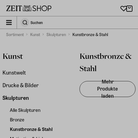
Zu Hauptinhalt springen
zeit_storefront.components.search.collapsed
Suchen
Suchen
Sortiment
Kunst
Skulpturen
Kunstbronze & Stahl
Kunst
Kunstbronze &
Stahl
Kunstwelt
Mehr
Drucke & Bilder
Produkte
laden
Skulpturen
Alle Skulpturen
Bronze
Kunstbronze & Stahl