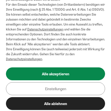
Barauszahlung möglich. Nicht mit weiteren Gutscheinen/Rabatten
Für den Einsatz dieser Technologien (von Drittanbietern) benötigen wir
kombinierbar.
Ihre Einwilligung (nach § 25 Abs. 1 TDDDG und Art. 6 Abs. 1 a) DSGVO).
Briefsendungen sind vom kostenlosen Rückversand ausgeschlossen.
Sie können selbst entscheiden, welche Datenverarbeitungen Sie
Weitere Informationen zu Rücksendungen finden Sie hier
.
zulassen möchten und dabei gebündelt in bestimmte Zwecke
Alle Preise inkl. gesetzl. MwSt. zzgl. Versandkosten
einwilligen oder einzelne Tools erlauben. Um eine Auswahl zu treffen,
klicken Sie auf
Datenschutzeinstellungen
und wählen Sie die
entsprechenden Optionen. Dort finden Sie auch konkrete
Informationen zu den Technologien und den einzelnen Verarbeitungen.
Instagram
Pinterest
Beim Klick auf "Alle akzeptieren" werden alle Tools aktiviert.
Ihre Einwilligung können Sie (auch teilweise) jederzeit mit Wirkung für
die Zukunft widerrufen. Gehen Sie hierfür zu den
Datenschutzeinstellungen
.
Impressum
AGB
Alle akzeptieren
Datenschutz
Widerrufsbelehrung
Einstellungen
Barrierefreiheit
Alle ablehnen
Cookies/Tracking