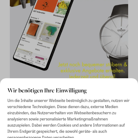
Wir benötigen Ihre Einwilligung
Um die Inhalte unserer Webseite bestmöglich zu gestalten, nutzen wir
verschiedene Technologien. Diese dienen dazu, externe Medien
einzubinden, das Nutzerverhalten von Webseitenbesuchern zu
analysieren sowie personalisierte Marketingmaßnahmen
auszuspielen. Dabei werden Cookies und andere Informationen auf
1
Mindestbestellwert von 50€. Nicht anwendbar auf Produkte, die der
Ihrem Endgerät gespeichert, die sowohl geräte- als auch
Buchpreisbindung unterliegen, ZEIT-Akademie, e-Books. Keine
personenbezogene Daten verarbeiten.