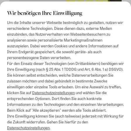
Wir benötigen Ihre Einwilligung
Um die Inhalte unserer Webseite bestmöglich zu gestalten, nutzen wir
verschiedene Technologien. Diese dienen dazu, externe Medien
einzubinden, das Nutzerverhalten von Webseitenbesuchern zu
analysieren sowie personalisierte Marketingmaßnahmen
auszuspielen. Dabei werden Cookies und andere Informationen auf
1
Mindestbestellwert von 50€. Nicht anwendbar auf Produkte, die der
Ihrem Endgerät gespeichert, die sowohl geräte- als auch
Buchpreisbindung unterliegen, ZEIT-Akademie, e-Books. Keine
personenbezogene Daten verarbeiten.
Barauszahlung möglich. Nicht mit weiteren Gutscheinen/Rabatten
Für den Einsatz dieser Technologien (von Drittanbietern) benötigen wir
kombinierbar.
Ihre Einwilligung (nach § 25 Abs. 1 TDDDG und Art. 6 Abs. 1 a) DSGVO).
Briefsendungen sind vom kostenlosen Rückversand ausgeschlossen.
Sie können selbst entscheiden, welche Datenverarbeitungen Sie
Weitere Informationen zu Rücksendungen finden Sie hier
.
zulassen möchten und dabei gebündelt in bestimmte Zwecke
Alle Preise inkl. gesetzl. MwSt. zzgl. Versandkosten
einwilligen oder einzelne Tools erlauben. Um eine Auswahl zu treffen,
klicken Sie auf
Datenschutzeinstellungen
und wählen Sie die
entsprechenden Optionen. Dort finden Sie auch konkrete
Informationen zu den Technologien und den einzelnen Verarbeitungen.
Instagram
Pinterest
Beim Klick auf "Alle akzeptieren" werden alle Tools aktiviert.
Ihre Einwilligung können Sie (auch teilweise) jederzeit mit Wirkung für
die Zukunft widerrufen. Gehen Sie hierfür zu den
Datenschutzeinstellungen
.
Impressum