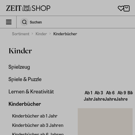
Zu Hauptinhalt springen
zeit_storefront.components.search.collapsed
Suchen
Suchen
Sortiment
Kinder
Kinderbücher
Kinder
Spielzeug
Spiele & Puzzle
Lernen & Kreativität
Ab 1
Ab 3
Ab 6
Ab 9
Bil
Jahr
Jahre
Jahre
Jahre
Kinderbücher
Kinderbücher ab 1 Jahr
Kinderbücher ab 3 Jahren
Kinderbücher ab 6 Jahren