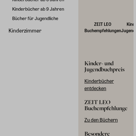
Kinderbücher ab 9 Jahren
Bücher für Jugendliche
ZEIT LEO
Kind
Kinderzimmer
Buchempfehlungen
Jugend
Kinder- und
Jugendbuchpreis
Kinderbücher
entdecken
ZEIT LEO
Buchempfehlungen
Zu den Büchern
Besondere