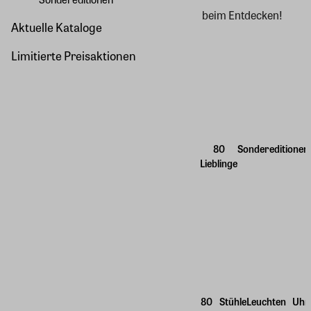
beim Entdecken!
Aktuelle Kataloge
Limitierte Preisaktionen
80
Sondereditionen
Lieblinge
80
Stühle
Leuchten
Uhr