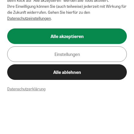
Beim Klick auf "Alle akzeptieren" werden alle Tools aktiviert.
Ihre Einwilligung können Sie (auch teilweise) jederzeit mit Wirkung für
die Zukunft widerrufen. Gehen Sie hierfür zu den
Datenschutzeinstellungen
.
Alle akzeptieren
Einstellungen
Alle ablehnen
Datenschutzerklärung
1
Mindestbestellwert von 50€. Nicht anwendbar auf Produkte, die der