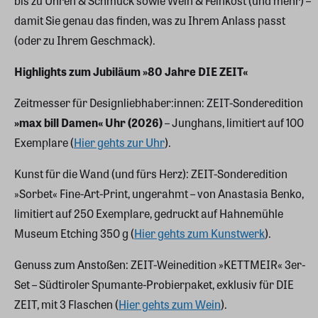
bis zu Uhren & Schmuck sowie Wein & Feinkost (und mehr) –
damit Sie genau das finden, was zu Ihrem Anlass passt
(oder zu Ihrem Geschmack).
Highlights zum Jubiläum »80 Jahre DIE ZEIT«
Zeitmesser für Designliebhaber:innen: ZEIT-Sonderedition
»max bill Damen« Uhr (2026)
– Junghans, limitiert auf 100
Exemplare (
Hier gehts zur Uhr
).
Kunst für die Wand (und fürs Herz): ZEIT-Sonderedition
»Sorbet« Fine-Art-Print, ungerahmt – von Anastasia Benko,
limitiert auf 250 Exemplare, gedruckt auf Hahnemühle
Museum Etching 350 g (
Hier gehts zum Kunstwerk
).
Genuss zum Anstoßen: ZEIT-Weinedition »KETTMEIR« 3er-
Set – Südtiroler Spumante-Probierpaket, exklusiv für DIE
ZEIT, mit 3 Flaschen (
Hier gehts zum Wein
).