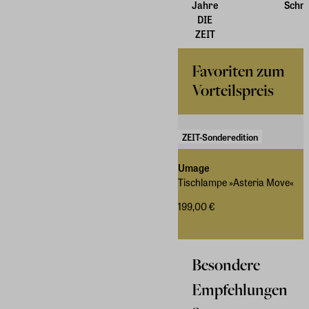
Jahre
Schm
DIE
ZEIT
Favoriten zum
Vorteilspreis
ZEIT-Sonderedition
Umage
Tischlampe »Asteria Move«
199,00 €
Besondere
Empfehlungen