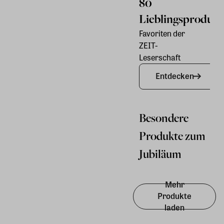
80
ZE
Lieblingsprodukt
So
Favoriten der
Exkl
ZEIT-
Kura
Leserschaft
Limi
Entdecken
Besondere
Produkte zum
Jubiläum
Mehr
Produkte
laden