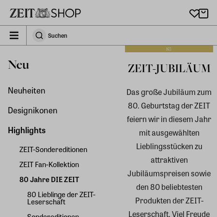
Zu Hauptinhalt springen
zeit_storefront.components.search.collapsed
Suchen
Suchen
Neu
ZEIT-JUBILÄUM
Neuheiten
Das große Jubiläum zum
80. Geburtstag der ZEIT
Designikonen
feiern wir in diesem Jahr
Highlights
mit ausgewählten
Lieblingsstücken zu
ZEIT-Sondereditionen
attraktiven
ZEIT Fan-Kollektion
Jubiläumspreisen sowie
80 Jahre DIE ZEIT
den 80 beliebtesten
80 Lieblinge der ZEIT-
Produkten der ZEIT-
Leserschaft
Leserschaft. Viel Freude
Sondereditionen