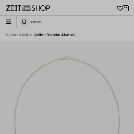
Zu Hauptinhalt springen
zeit_storefront.components.search.collapsed
Suchen
Suchen
Colliers & Ketten
Collier / Brosche »Marisol«