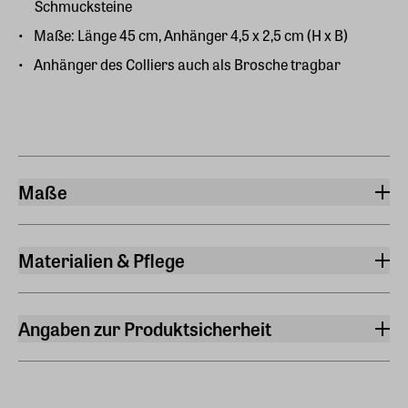
Schmucksteine
Maße: Länge 45 cm, Anhänger 4,5 x 2,5 cm (H x B)
Anhänger des Colliers auch als Brosche tragbar
Maße
Breite
2,50 cm
Materialien & Pflege
Höhe
Material
4,50 cm
925er-Sterlingsilber, Amethyst, Topas, Iolith, Granat,
Angaben zur Produktsicherheit
Zitrin, Peridot
Hersteller
ars mundi Edition Max Büchner GmbH
Bödekerstraße 13, 30161 Hannover