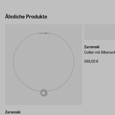
Hersteller Land
Deutschland (EU)
Ähnliche Produkte
E-Mail-Adresse
info@arsmundi.de
Zaremski
Collier mit Silberan
249,00 €
Zaremski