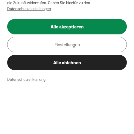
die Zukunft widerrufen. Gehen Sie hierfür zu den
Datenschutzeinstellungen
.
Alle akzeptieren
Einstellungen
Alle ablehnen
Datenschutzerklärung
1
Mindestbestellwert von 50€. Nicht anwendbar auf Produkte, die der
Buchpreisbindung unterliegen, ZEIT-Akademie, e-Books. Keine
Barauszahlung möglich. Nicht mit weiteren Gutscheinen/Rabatten