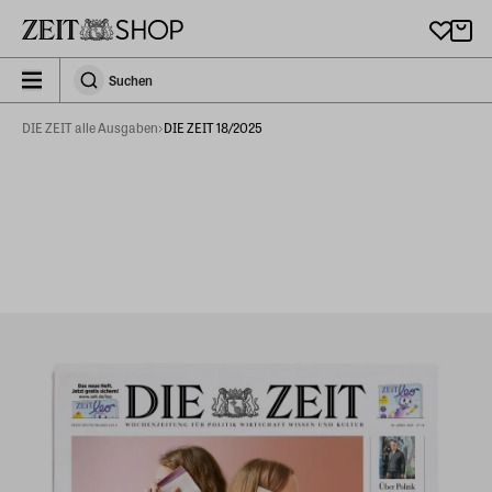
Zu Hauptinhalt springen
zeit_storefront.components.search.collapsed
Suchen
Suchen
DIE ZEIT alle Ausgaben
DIE ZEIT 18/2025