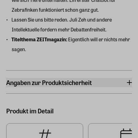
Zebrafinken funktioniert schon ganz gut.
Lassen Sie uns bitte reden. Juli Zeh und andere
Intellektuelle fordern mehr Debattenfreiheit.
Titelthema ZEITmagazin:
Eigentlich will er nichts mehr
sagen.
Angaben zur Produktsicherheit
Hersteller
Zeitverlag Gerd Bucerius GmbH & Co. KG
Buceriusstraße, Eingang Speersort 1, 20095 Hamburg
Produkt im Detail
Hersteller Land
Deutschland (EU)
E-Mail-Adresse