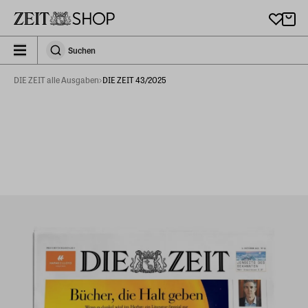
Zu Hauptinhalt springen
zeit_storefront.components.search.collapsed
Suchen
Suchen
DIE ZEIT alle Ausgaben
DIE ZEIT 43/2025