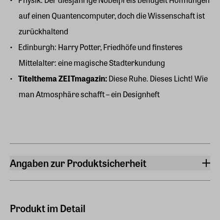
auf einen Quantencomputer, doch die Wissenschaft ist
zurückhaltend
Edinburgh: Harry Potter, Friedhöfe und finsteres
Mittelalter: eine magische Stadterkundung
Titelthema ZEITmagazin:
Diese Ruhe. Dieses Licht! Wie
man Atmosphäre schafft – ein Designheft
Angaben zur Produktsicherheit
Hersteller
Zeitverlag Gerd Bucerius GmbH & Co. KG
Buceriusstraße, Eingang Speersort 1, 20095 Hamburg
Produkt im Detail
Hersteller Land