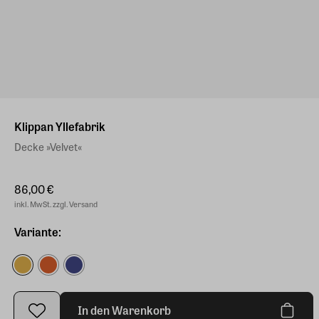
Klippan Yllefabrik
Decke »Velvet«
86,00 €
inkl. MwSt. zzgl. Versand
Variante:
In den Warenkorb