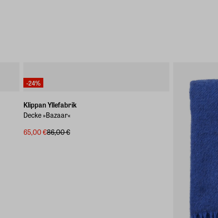
-24%
Klippan Yllefabrik
Decke »Bazaar«
65,00 €
86,00 €