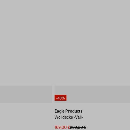
-43%
Eagle Products
Wolldecke »Vail«
169,00 €
299,00 €