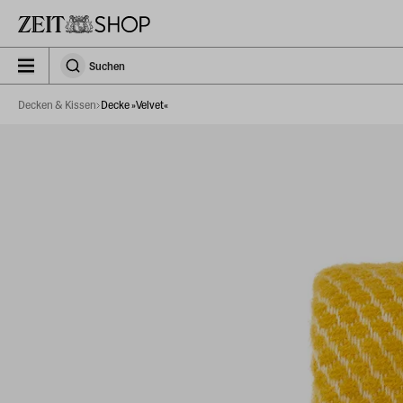
Zu Hauptinhalt springen
zeit_storefront.components.search.collapsed
Suchen
Suchen
Decken & Kissen
Decke »Velvet«