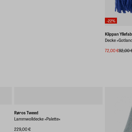
-22%
Klippan Yllefab
Decke »Gotlan
72,00 €
92,00 
Røros Tweed
Lammwolldecke »Palette«
229,00 €