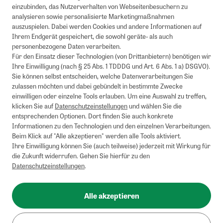
einzubinden, das Nutzerverhalten von Webseitenbesuchern zu
analysieren sowie personalisierte Marketingmaßnahmen
auszuspielen. Dabei werden Cookies und andere Informationen auf
1
Mindestbestellwert von 50€. Nicht anwendbar auf Produkte, die der
Ihrem Endgerät gespeichert, die sowohl geräte- als auch
Buchpreisbindung unterliegen, ZEIT-Akademie, e-Books. Keine
personenbezogene Daten verarbeiten.
Barauszahlung möglich. Nicht mit weiteren Gutscheinen/Rabatten
Für den Einsatz dieser Technologien (von Drittanbietern) benötigen wir
kombinierbar.
Ihre Einwilligung (nach § 25 Abs. 1 TDDDG und Art. 6 Abs. 1 a) DSGVO).
Briefsendungen sind vom kostenlosen Rückversand ausgeschlossen.
Sie können selbst entscheiden, welche Datenverarbeitungen Sie
Weitere Informationen zu Rücksendungen finden Sie hier
.
zulassen möchten und dabei gebündelt in bestimmte Zwecke
Alle Preise inkl. gesetzl. MwSt. zzgl. Versandkosten
einwilligen oder einzelne Tools erlauben. Um eine Auswahl zu treffen,
klicken Sie auf
Datenschutzeinstellungen
und wählen Sie die
entsprechenden Optionen. Dort finden Sie auch konkrete
Informationen zu den Technologien und den einzelnen Verarbeitungen.
Instagram
Pinterest
Beim Klick auf "Alle akzeptieren" werden alle Tools aktiviert.
Ihre Einwilligung können Sie (auch teilweise) jederzeit mit Wirkung für
die Zukunft widerrufen. Gehen Sie hierfür zu den
Datenschutzeinstellungen
.
Impressum
AGB
Alle akzeptieren
Datenschutz