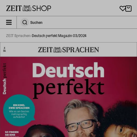
Zu Hauptinhalt springen
zeit_storefront.components.search.collapsed
Suchen
Suchen
ZEIT Sprachen
Deutsch perfekt Magazin 03/2024