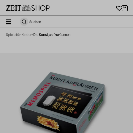
Zu Hauptinhalt springen
zeit_storefront.components.search.collapsed
Suchen
Suchen
Spiele für Kinder
Die Kunst, aufzuräumen