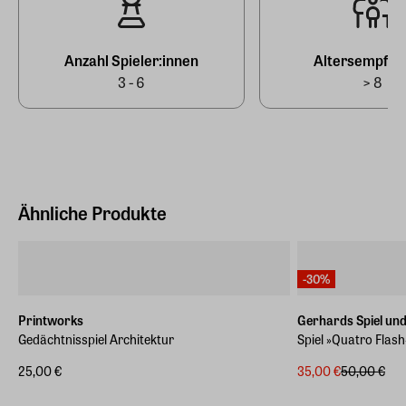
E-Mail-Adresse
info@hutter-trade.com
Anzahl Spieler:innen
Altersempfeh
3 - 6
> 8
Ähnliche Produkte
-30%
Printworks
Gerhards Spiel und
Gedächtnisspiel Architektur
Spiel »Quatro Flash
25,00 €
35,00 €
50,00 €