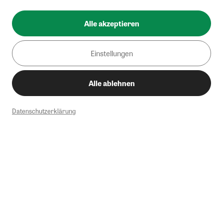
Alle akzeptieren
Einstellungen
Alle ablehnen
Datenschutzerklärung
1
Mindestbestellwert von 50€. Nicht anwendbar auf Produkte, die der
Buchpreisbindung unterliegen, ZEIT-Akademie, e-Books. Keine
Barauszahlung möglich. Nicht mit weiteren Gutscheinen/Rabatten
kombinierbar.
Briefsendungen sind vom kostenlosen Rückversand ausgeschlossen.