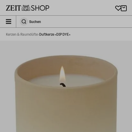
Zu Hauptinhalt springen
zeit_storefront.components.search.collapsed
Suchen
Suchen
Kerzen & Raumdüfte
Duftkerze »DIP DYE«