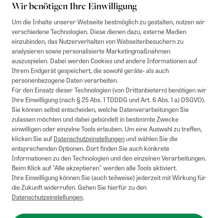
Wir benötigen Ihre Einwilligung
Um die Inhalte unserer Webseite bestmöglich zu gestalten, nutzen wir
verschiedene Technologien. Diese dienen dazu, externe Medien
einzubinden, das Nutzerverhalten von Webseitenbesuchern zu
analysieren sowie personalisierte Marketingmaßnahmen
auszuspielen. Dabei werden Cookies und andere Informationen auf
1
Mindestbestellwert von 50€. Nicht anwendbar auf Produkte, die der
Ihrem Endgerät gespeichert, die sowohl geräte- als auch
Buchpreisbindung unterliegen, ZEIT-Akademie, e-Books. Keine
personenbezogene Daten verarbeiten.
Barauszahlung möglich. Nicht mit weiteren Gutscheinen/Rabatten
Für den Einsatz dieser Technologien (von Drittanbietern) benötigen wir
kombinierbar.
Ihre Einwilligung (nach § 25 Abs. 1 TDDDG und Art. 6 Abs. 1 a) DSGVO).
Briefsendungen sind vom kostenlosen Rückversand ausgeschlossen.
Sie können selbst entscheiden, welche Datenverarbeitungen Sie
Weitere Informationen zu Rücksendungen finden Sie hier
.
zulassen möchten und dabei gebündelt in bestimmte Zwecke
Alle Preise inkl. gesetzl. MwSt. zzgl. Versandkosten
einwilligen oder einzelne Tools erlauben. Um eine Auswahl zu treffen,
klicken Sie auf
Datenschutzeinstellungen
und wählen Sie die
entsprechenden Optionen. Dort finden Sie auch konkrete
Informationen zu den Technologien und den einzelnen Verarbeitungen.
Instagram
Pinterest
Beim Klick auf "Alle akzeptieren" werden alle Tools aktiviert.
Ihre Einwilligung können Sie (auch teilweise) jederzeit mit Wirkung für
die Zukunft widerrufen. Gehen Sie hierfür zu den
Datenschutzeinstellungen
.
Impressum
AGB