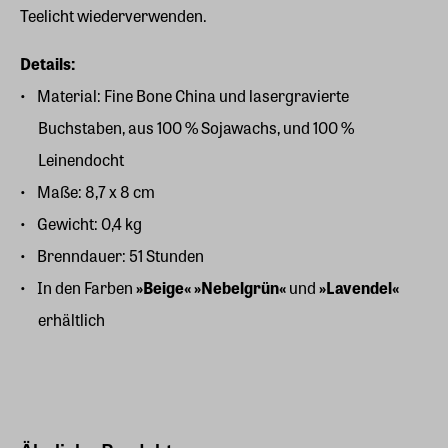
Teelicht wiederverwenden.
Details:
Material: Fine Bone China und lasergravierte
Buchstaben, aus 100 % Sojawachs, und 100 %
Leinendocht
Maße: 8,7 x 8 cm
Gewicht: 0,4 kg
Brenndauer: 51 Stunden
In den Farben
»Beige«
»Nebelgrün«
und
»Lavendel«
erhältlich