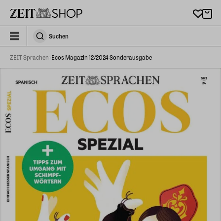
Zu Hauptinhalt springen
zeit_storefront.components.search.collapsed
Suchen
Suchen
ZEIT Sprachen
Ecos Magazin 12/2024 Sonderausgabe