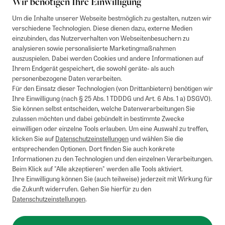
Wir benötigen Ihre Einwilligung
Um die Inhalte unserer Webseite bestmöglich zu gestalten, nutzen wir
verschiedene Technologien. Diese dienen dazu, externe Medien
einzubinden, das Nutzerverhalten von Webseitenbesuchern zu
analysieren sowie personalisierte Marketingmaßnahmen
auszuspielen. Dabei werden Cookies und andere Informationen auf
1
Mindestbestellwert von 50€. Nicht anwendbar auf Produkte, die der
Ihrem Endgerät gespeichert, die sowohl geräte- als auch
Buchpreisbindung unterliegen, ZEIT-Akademie, e-Books. Keine
personenbezogene Daten verarbeiten.
Barauszahlung möglich. Nicht mit weiteren Gutscheinen/Rabatten
Für den Einsatz dieser Technologien (von Drittanbietern) benötigen wir
kombinierbar.
Ihre Einwilligung (nach § 25 Abs. 1 TDDDG und Art. 6 Abs. 1 a) DSGVO).
Briefsendungen sind vom kostenlosen Rückversand ausgeschlossen.
Sie können selbst entscheiden, welche Datenverarbeitungen Sie
Weitere Informationen zu Rücksendungen finden Sie hier
.
zulassen möchten und dabei gebündelt in bestimmte Zwecke
Alle Preise inkl. gesetzl. MwSt. zzgl. Versandkosten
einwilligen oder einzelne Tools erlauben. Um eine Auswahl zu treffen,
klicken Sie auf
Datenschutzeinstellungen
und wählen Sie die
entsprechenden Optionen. Dort finden Sie auch konkrete
Informationen zu den Technologien und den einzelnen Verarbeitungen.
Instagram
Pinterest
Beim Klick auf "Alle akzeptieren" werden alle Tools aktiviert.
Ihre Einwilligung können Sie (auch teilweise) jederzeit mit Wirkung für
die Zukunft widerrufen. Gehen Sie hierfür zu den
Datenschutzeinstellungen
.
Impressum
AGB