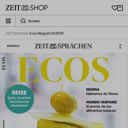
Zu Hauptinhalt springen
zeit_storefront.components.search.collapsed
Suchen
Suchen
ZEIT Sprachen
Ecos Magazin 10/2025