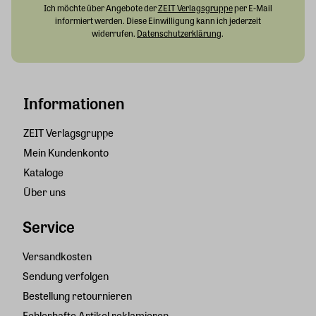
Ich möchte über Angebote der
ZEIT Verlagsgruppe
per E-Mail
informiert werden. Diese Einwilligung kann ich jederzeit
widerrufen.
Datenschutzerklärung
.
Informationen
ZEIT Verlagsgruppe
Mein Kundenkonto
Kataloge
Über uns
Service
Versandkosten
Sendung verfolgen
Bestellung retournieren
Fehlerhafte Artikel reklamieren