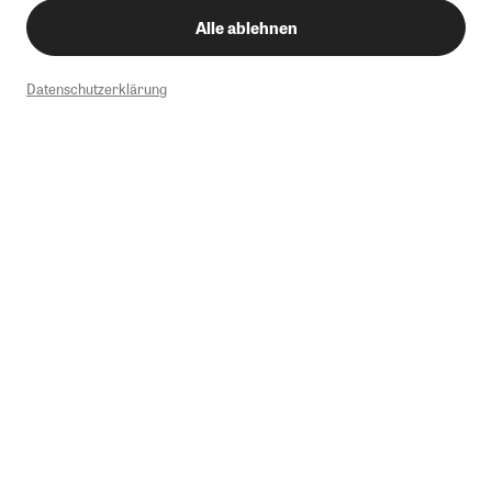
Alle ablehnen
Datenschutzerklärung
1
Mindestbestellwert von 50€. Nicht anwendbar auf Produkte, die der
Buchpreisbindung unterliegen, ZEIT-Akademie, e-Books. Keine
Barauszahlung möglich. Nicht mit weiteren Gutscheinen/Rabatten
kombinierbar.
Briefsendungen sind vom kostenlosen Rückversand ausgeschlossen.
Weitere Informationen zu Rücksendungen finden Sie hier
.
Alle Preise inkl. gesetzl. MwSt. zzgl. Versandkosten
Instagram
Pinterest