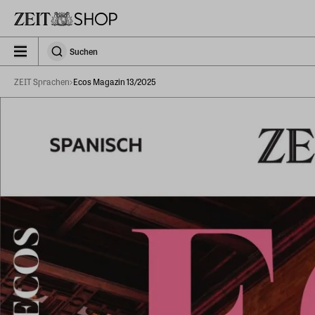
Zu Hauptinhalt springen
zeit_storefront.components.search.collapsed
Suchen
Suchen
ZEIT Sprachen
Ecos Magazin 13/2025