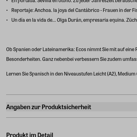
En portada: Sevilla en otoño. Zu jeder Jahreszeit berausc
Reportaje: Anchoa. la joya del Cantábrico - Frauen in der F
Un día en la vida de... Olga Durán, empresaria equina. Züc
Ob Spanien oder Lateinamerika: Ecos nimmt Sie mit auf eine 
Besonderheiten. Ganz nebenbei verbessern Sie zudem umfa
Lernen Sie Spanisch in den Niveaustufen Leicht (A2), Medium 
Angaben zur Produktsicherheit
Hersteller
ZEIT SPRACHEN GmbH
Kistlerhofstraße 172, 81379 München
Produkt im Detail