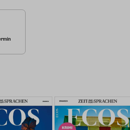
ermin
5