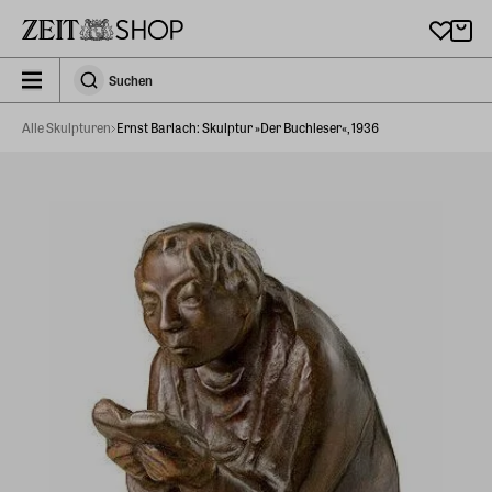
Zu Hauptinhalt springen
zeit_storefront.components.search.collapsed
Suchen
Suchen
Alle Skulpturen
Ernst Barlach: Skulptur »Der Buchleser«, 1936