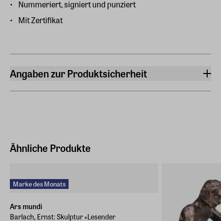
Nummeriert, signiert und punziert
Mit Zertifikat
Angaben zur Produktsicherheit
Hersteller
ars mundi Edition Max Büchner GmbH
Bödekerstraße 13, 30161 Hannover
Hersteller Land
Deutschland (EU)
Ähnliche Produkte
E-Mail-Adresse
info@arsmundi.de
Marke des Monats
Ars mundi
Barlach, Ernst: Skulptur »Lesender