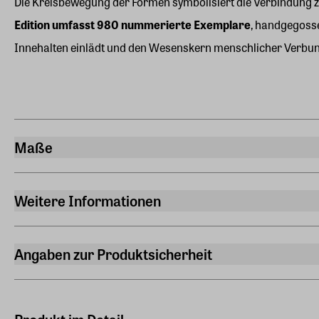
Die Kreisbewegung der Formen symbolisiert die Verbindung zw
Edition umfasst 980 nummerierte Exemplare
, handgegosse
Innehalten einlädt und den Wesenskern menschlicher Verbun
Maße
Breite
16,50 cm
Weitere Informationen
Länge
Künstler:in
14 cm
Ernst Barlach
Angaben zur Produktsicherheit
Höhe
Echtheitszertifikat
Hersteller
22 cm
Ja
ars mundi Edition Max Büchner GmbH
Gewicht
Bödekerstraße 13, 30161 Hannover
Nummeriert