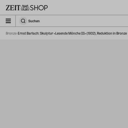
Zu Hauptinhalt springen
zeit_storefront.components.search.collapsed
Suchen
Suchen
Bronze
Ernst Barlach: Skulptur »Lesende Mönche III« (1932), Reduktion in Bronze