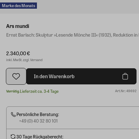
Marke des Monats
Ars mundi
Ernst Barlach: Skulptur »Lesende Mönche III« (1932), Reduktion in
2.340,00 €
inkl. MwSt. zzgl. Versand
In den Warenkorb
Lieferzeit ca. 3-4 Tage
Art.Nr.: 49692
Vorrätig.
Persönliche Beratung:
+49 (0) 40 32 80 101
30 Tage Rückgaberecht: