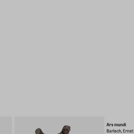
Marke des Mo
Ars mundi
Barlach, Ernst: