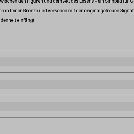
ischen den Figuren und dem Akt des Lesens – ein Sinnbild für G
n in feiner Bronze und versehen mit der originalgetreuen Signat
denheit einfängt.