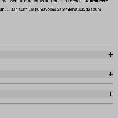
emeinschaft, Erkenntnis und inneren Frieden. Die
limitierte
ur „E. Barlach“. Ein kunstvolles Sammlerstück, das zum