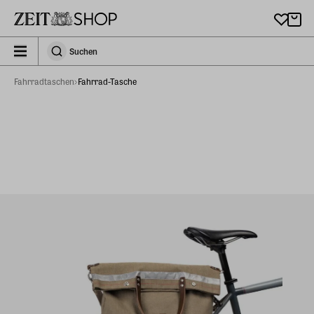
Zu Hauptinhalt springen
zeit_storefront.components.search.collapsed
Suchen
Suchen
Fahrradtaschen
Fahrrad-Tasche