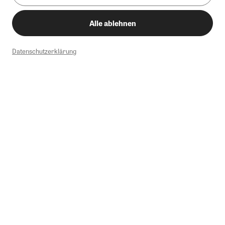
Alle ablehnen
Datenschutzerklärung
1
Mindestbestellwert von 50€. Nicht anwendbar auf Produkte, die der
Buchpreisbindung unterliegen, ZEIT-Akademie, e-Books. Keine
Barauszahlung möglich. Nicht mit weiteren Gutscheinen/Rabatten
kombinierbar.
Briefsendungen sind vom kostenlosen Rückversand ausgeschlossen.
Weitere Informationen zu Rücksendungen finden Sie hier
.
Alle Preise inkl. gesetzl. MwSt. zzgl. Versandkosten
Instagram
Pinterest