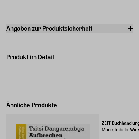
Angaben zur Produktsicherheit
Hersteller
Suhrkamp Verlag GmbH
Torstraße 44, 10119, Berlin
Produkt im Detail
Hersteller Land
Deutschland (EU)
E-Mail-Adresse
info@suhrkamp.de
Ähnliche Produkte
ZEIT Buchhandlun
Mbue, Imbolo: Wie