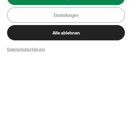
Einstellungen
Alle ablehnen
Datenschutzerklärung
1
Mindestbestellwert von 50€. Nicht anwendbar auf Produkte, die der
Buchpreisbindung unterliegen, ZEIT-Akademie, e-Books. Keine
Barauszahlung möglich. Nicht mit weiteren Gutscheinen/Rabatten
kombinierbar.
Briefsendungen sind vom kostenlosen Rückversand ausgeschlossen.
Weitere Informationen zu Rücksendungen finden Sie hier
.
Alle Preise inkl. gesetzl. MwSt. zzgl. Versandkosten