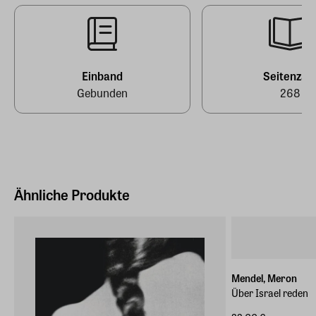
Deutschland (EU)
EAN
9783630877518
E-Mail-Adresse
produktsicherheit@penguinrandomhouse.de
Einband
Seitenzah
Gebunden
268
Ähnliche Produkte
Mendel, Meron
Über Israel reden