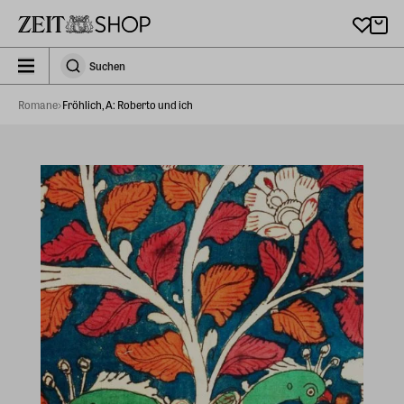
Zu Hauptinhalt springen
zeit_storefront.components.search.collapsed
Suchen
Suchen
Romane
Fröhlich, A: Roberto und ich