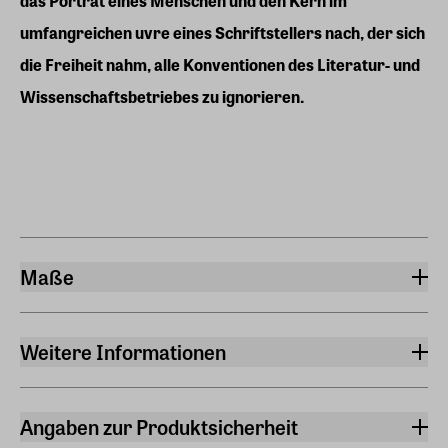
das Porträt eines Menschen und den Kern im
umfangreichen uvre eines Schriftstellers nach, der sich
die Freiheit nahm, alle Konventionen des Literatur- und
Wissenschaftsbetriebes zu ignorieren.
Maße
Breite
12,70 cm
Weitere Informationen
Länge
Sprache
20,60 cm
Deutsch
Angaben zur Produktsicherheit
Höhe
Verlag