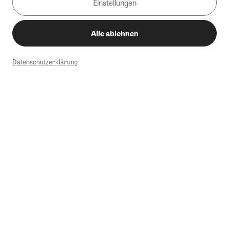
Einstellungen
Alle ablehnen
Datenschutzerklärung
1
Mindestbestellwert von 50€. Nicht anwendbar auf Produkte, die der
Buchpreisbindung unterliegen, ZEIT-Akademie, e-Books. Keine
Barauszahlung möglich. Nicht mit weiteren Gutscheinen/Rabatten
kombinierbar.
Briefsendungen sind vom kostenlosen Rückversand ausgeschlossen.
Weitere Informationen zu Rücksendungen finden Sie hier
.
Alle Preise inkl. gesetzl. MwSt. zzgl. Versandkosten