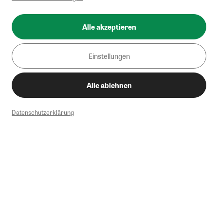
Alle akzeptieren
Einstellungen
Alle ablehnen
Datenschutzerklärung
1
Mindestbestellwert von 50€. Nicht anwendbar auf Produkte, die der
Buchpreisbindung unterliegen, ZEIT-Akademie, e-Books. Keine
Barauszahlung möglich. Nicht mit weiteren Gutscheinen/Rabatten
kombinierbar.
Briefsendungen sind vom kostenlosen Rückversand ausgeschlossen.