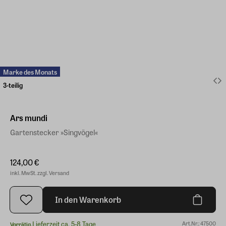
Marke des Monats
3-teilig
Ars mundi
Gartenstecker »Singvögel«
124,00 €
inkl. MwSt. zzgl. Versand
In den Warenkorb
Lieferzeit ca. 5-8 Tage
Art.Nr.: 47500
Vorrätig.