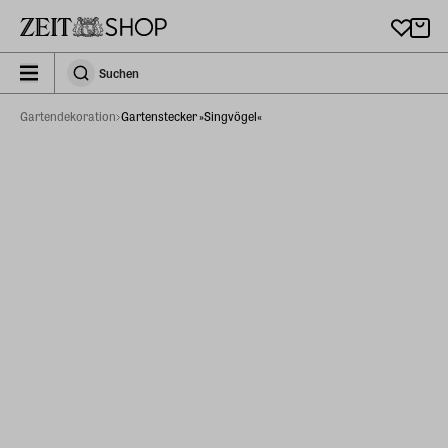
Zu Hauptinhalt springen
zeit_storefront.components.search.collapsed
Suchen
Suchen
Gartendekoration
Gartenstecker »Singvögel«