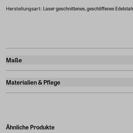
Laser geschnittenes, geschliffenes Edelsta
Herstellungsart:
Maße
Breite
4,30 cm
Materialien & Pflege
Länge
Material
37,50 cm
Edelstahl
Höhe
5 cm
Gewicht
Ähnliche Produkte
0,035 kg