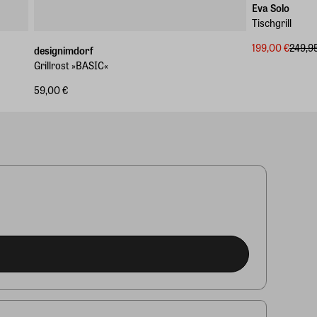
Eva Solo
Tischgrill
199,00 €
249,9
designimdorf
Grillrost »BASIC«
59,00 €