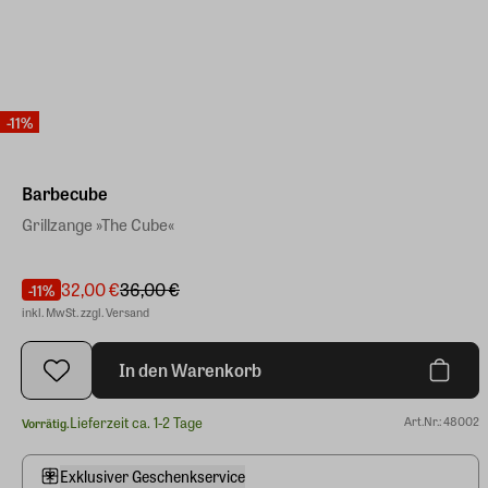
-11%
Barbecube
Grillzange »The Cube«
32,00 €
36,00 €
-11%
inkl. MwSt. zzgl. Versand
In den Warenkorb
Lieferzeit ca. 1-2 Tage
Art.Nr.: 48002
Vorrätig.
Exklusiver Geschenkservice