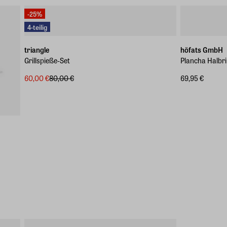
-25%
4-teilig
triangle
höfats GmbH
Grillspieße-Set
Plancha Halbr
60,00 €
80,00 €
69,95 €
-20%