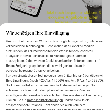
Wir benötigen Ihre Einwilligung
Um die Inhalte unserer Webseite bestmöglich zu gestalten, nutzen wir
verschiedene Technologien. Diese dienen dazu, externe Medien
einzubinden, das Nutzerverhalten von Webseitenbesuchern zu
analysieren sowie personalisierte Marketingmaßnahmen
auszuspielen. Dabei werden Cookies und andere Informationen auf
1
Mindestbestellwert von 50€. Nicht anwendbar auf Produkte, die der
Ihrem Endgerät gespeichert, die sowohl geräte- als auch
Buchpreisbindung unterliegen, ZEIT-Akademie, e-Books. Keine
personenbezogene Daten verarbeiten.
Barauszahlung möglich. Nicht mit weiteren Gutscheinen/Rabatten
Für den Einsatz dieser Technologien (von Drittanbietern) benötigen wir
kombinierbar.
Ihre Einwilligung (nach § 25 Abs. 1 TDDDG und Art. 6 Abs. 1 a) DSGVO).
Briefsendungen sind vom kostenlosen Rückversand ausgeschlossen.
Sie können selbst entscheiden, welche Datenverarbeitungen Sie
Weitere Informationen zu Rücksendungen finden Sie hier
.
zulassen möchten und dabei gebündelt in bestimmte Zwecke
Alle Preise inkl. gesetzl. MwSt. zzgl. Versandkosten
einwilligen oder einzelne Tools erlauben. Um eine Auswahl zu treffen,
klicken Sie auf
Datenschutzeinstellungen
und wählen Sie die
entsprechenden Optionen. Dort finden Sie auch konkrete
Informationen zu den Technologien und den einzelnen Verarbeitungen.