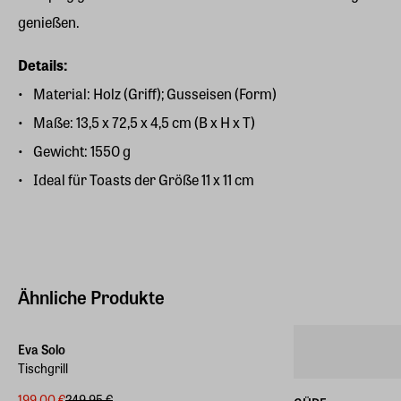
genießen.
Details:
Material: Holz (Griff); Gusseisen (Form)
Maße: 13,5 x 72,5 x 4,5 cm (B x H x T)
Gewicht: 1550 g
Ideal für Toasts der Größe 11 x 11 cm
Ähnliche Produkte
-20%
Eva Solo
Tischgrill
199,00 €
249,95 €