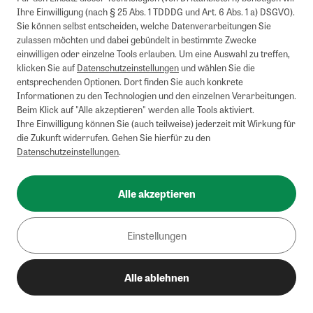
kombinierbar.
Ihre Einwilligung (nach § 25 Abs. 1 TDDDG und Art. 6 Abs. 1 a) DSGVO).
Briefsendungen sind vom kostenlosen Rückversand ausgeschlossen.
Sie können selbst entscheiden, welche Datenverarbeitungen Sie
Weitere Informationen zu Rücksendungen finden Sie hier
.
zulassen möchten und dabei gebündelt in bestimmte Zwecke
Alle Preise inkl. gesetzl. MwSt. zzgl. Versandkosten
einwilligen oder einzelne Tools erlauben. Um eine Auswahl zu treffen,
klicken Sie auf
Datenschutzeinstellungen
und wählen Sie die
entsprechenden Optionen. Dort finden Sie auch konkrete
Informationen zu den Technologien und den einzelnen Verarbeitungen.
Instagram
Pinterest
Beim Klick auf "Alle akzeptieren" werden alle Tools aktiviert.
Ihre Einwilligung können Sie (auch teilweise) jederzeit mit Wirkung für
die Zukunft widerrufen. Gehen Sie hierfür zu den
Datenschutzeinstellungen
.
Impressum
AGB
Alle akzeptieren
Datenschutz
Widerrufsbelehrung
Einstellungen
Barrierefreiheit
Alle ablehnen
Cookies/Tracking