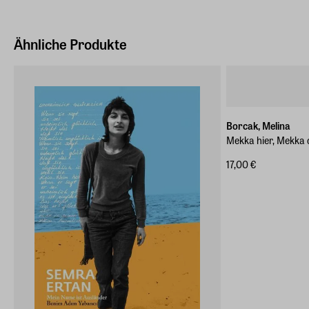
Hersteller Land
Deutschland (EU)
Ähnliche Produkte
E-Mail-Adresse
produktsicherheit@penguinrandomhouse.de
Borcak, Melina
Mekka hier, Mekka 
17,00 €