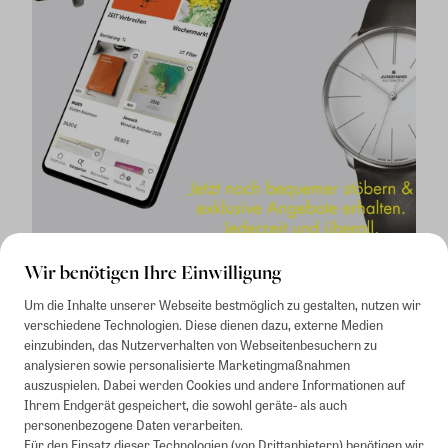
Wir benötigen Ihre Einwilligung
Um die Inhalte unserer Webseite bestmöglich zu gestalten, nutzen wir
verschiedene Technologien. Diese dienen dazu, externe Medien
einzubinden, das Nutzerverhalten von Webseitenbesuchern zu
analysieren sowie personalisierte Marketingmaßnahmen
auszuspielen. Dabei werden Cookies und andere Informationen auf
1
Mindestbestellwert von 50€. Nicht anwendbar auf Produkte, die der
Ihrem Endgerät gespeichert, die sowohl geräte- als auch
Buchpreisbindung unterliegen, ZEIT-Akademie, e-Books. Keine
personenbezogene Daten verarbeiten.
Barauszahlung möglich. Nicht mit weiteren Gutscheinen/Rabatten
Für den Einsatz dieser Technologien (von Drittanbietern) benötigen wir