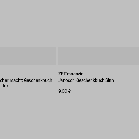
ZEITmagazin
icher macht: Geschenkbuch
Janosch-Geschenkbuch Sinn
ude«
9,00 €