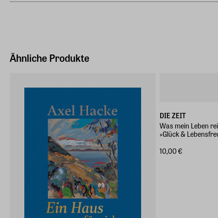
DuMont Buchverlag GmbH & Co.KG
Amsterdamer Strasse 192, 50735, Köln
Hersteller Land
Deutschland (EU)
Ähnliche Produkte
DIE ZEIT
Was mein Leben re
»Glück & Lebensfre
10,00 €