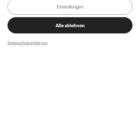
Einstellungen
Alle ablehnen
Datenschutzerklärung
1
Mindestbestellwert von 50€. Nicht anwendbar auf Produkte, die der
Buchpreisbindung unterliegen, ZEIT-Akademie, e-Books. Keine
Barauszahlung möglich. Nicht mit weiteren Gutscheinen/Rabatten
kombinierbar.
Briefsendungen sind vom kostenlosen Rückversand ausgeschlossen.
Weitere Informationen zu Rücksendungen finden Sie hier
.
Alle Preise inkl. gesetzl. MwSt. zzgl. Versandkosten