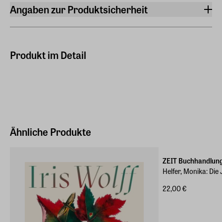
Angaben zur Produktsicherheit
Hersteller
Rowohlt Taschenbuch Verlag
Kirchenallee 19, 20099, Hamburg
Produkt im Detail
Hersteller Land
Deutschland (EU)
E-Mail-Adresse
produktsicherheit@rowohlt.de
Ähnliche Produkte
ZEIT Buchhandlun
Helfer, Monika: Die
22,00 €