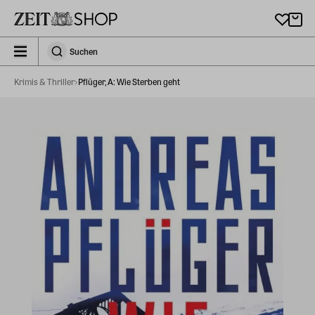
Zu Hauptinhalt springen
zeit_storefront.components.search.collapsed
Suchen
Suchen
Krimis & Thriller
Pflüger, A: Wie Sterben geht