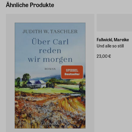
Deutschland (EU)
Ähnliche Produkte
E-Mail-Adresse
produktsicherheit@penguinrandomhouse.de
Fallwickl, Mareike
Und alle so still
23,00 €