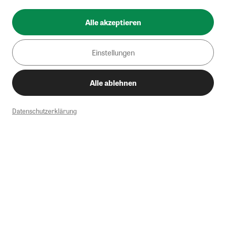
Alle akzeptieren
Einstellungen
Alle ablehnen
Datenschutzerklärung
1
Mindestbestellwert von 50€. Nicht anwendbar auf Produkte, die der
Buchpreisbindung unterliegen, ZEIT-Akademie, e-Books. Keine
Barauszahlung möglich. Nicht mit weiteren Gutscheinen/Rabatten
kombinierbar.
Briefsendungen sind vom kostenlosen Rückversand ausgeschlossen.
Weitere Informationen zu Rücksendungen finden Sie hier
.