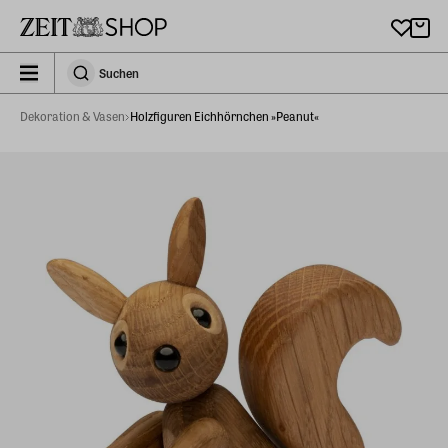
Zu Hauptinhalt springen
zeit_storefront.components.search.collapsed
Suchen
Suchen
Dekoration & Vasen
Holzfiguren Eichhörnchen »Peanut«