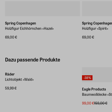
E-Mail-Adresse
sales@amei.design
Sicherheits-/Warnhinweise (ergänzende Informationen
des Herstellers)
Spring Copenhagen
Spring Copenhage
Peanut ist kein Spielzeug und darf nicht von Kindern
Holzfigur Eichhörnchen »Hazel«
Holzfigur »Spirit«
verwendet werden.
69,00 €
69,00 €
Dazu passende Produkte
Räder
-38%
Lichtobjekt »Wald«
59,99 €
Eagle Products
Baumwolldecke »S
99,00 €
159,00 €