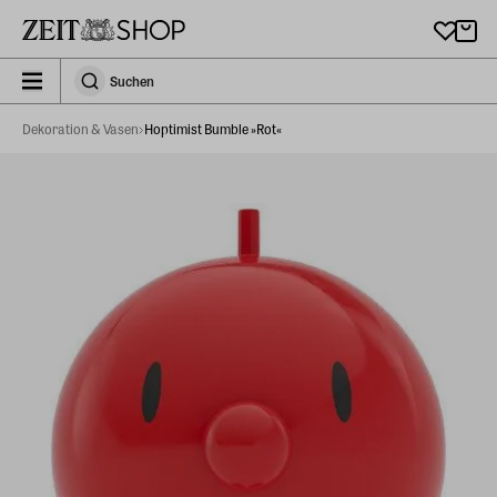
Zu Hauptinhalt springen
zeit_storefront.components.search.collapsed
Suchen
Suchen
Dekoration & Vasen
Hoptimist Bumble »Rot«